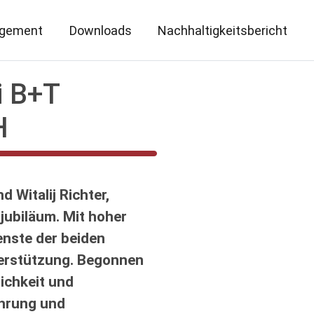
gement
Downloads
Nachhaltigkeitsbericht
i B+T
H
 Witalij Richter,
tjubiläum. Mit hoher
enste der beiden
nterstützung. Begonnen
lichkeit und
ührung und