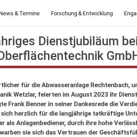
News & Termine
Forschung & Entwicklung
Enga
ähriges Dienstjubiläum be
Oberflächentechnik Gmb
tlicher für die Abwasseranlage Rechtenbach, und
vanik Wetzlar, feierten im August 2023 ihr Diens
e Frank Benner in seiner Dankesrede die Verdi
sich herzlich für die langjährige tatkräftige U
er als Anlagenbediener, durch ihre hohe Verläss
rwarben sie sich das Vertrauen der Geschäftsf